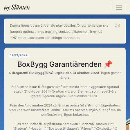
OK
Denna hemsida använder sig utav cookies för att hemsidan ska
fungera optimalt, inga tracking cookies tillkommer. Tryck på
"OK" för att acceptera och stänga denna ruta.
12/21/2022
BoxBygg Garantiärenden 📌
5-årsgaranti (BoxBygg/SPG) utgick den 31 oktober 2024
. Ingen garanti
längre.
Brf Slänten hade 5-års garanti på det mesta inom byggnaden (garanti
utgick 31 oktober 2024) förutom vitvaror Siemens som hade 2-års
garanti (garanti utgick 30 november 2021).
Från den 1 november 2024 så får man ordna fel själv inom lägenheten,
själv kontakta hantverkare, anlita Fastums hantverkshjälp eller gå via sin
hemförsäkring. Egen bekostnad.
Läs mer under flikar på denna hemsidan "Underhållsansvar Brf",
"Stadgar", "Huspärm", "Bostadsrättslagen", "Färger", "Köksluckor" &