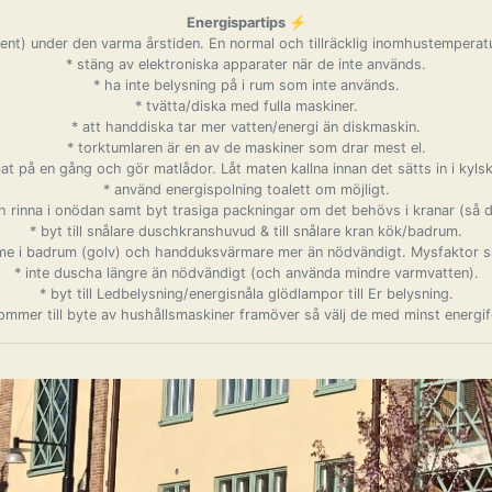
Energispartips ⚡️
ent) under den varma årstiden. En normal och tillräcklig inomhustemperatu
* stäng av elektroniska apparater när de inte används.
* ha inte belysning på i rum som inte används.
* tvätta/diska med fulla maskiner.
* att handdiska tar mer vatten/energi än diskmaskin.
* torktumlaren är en av de maskiner som drar mest el.
at på en gång och gör matlådor. Låt maten kallna innan det sätts in i kylskå
* använd energispolning toalett om möjligt.
och rinna i onödan samt byt trasiga packningar om det behövs i kranar (så d
* byt till snålare duschkranshuvud & till snålare kran kök/badrum.
me i badrum (golv) och handduksvärmare mer än nödvändigt. Mysfaktor så
* inte duscha längre än nödvändigt (och använda mindre varmvatten).
* byt till Ledbelysning/energisnåla glödlampor till Er belysning.
kommer till byte av hushållsmaskiner framöver så välj de med minst energif