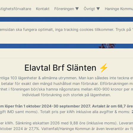
tighetsförvaltare
Kontakt
Föreningen ▼
Övrigt ▼
Haninge Komm
emsidan ska fungera optimalt, inga tracking cookies tillkommer. Tryck på
Elavtal Brf Slänten ⚡️
mtliga 103 lägenheter & allmänna utrymmen. Man kan således inte teckna et
n betalar för exakt den mängd hushållsel man förbrukar. Elförbrukningen 
lägenhet i föreningen bör/ska hamna någonstans mellan 400-900 kronor per
individuell förbrukning och storlek på lägenheten.
 som löper från 1 oktober 2024-30 september 2027. Avtalet är om 68,7 ör
vgift IMD samt moms). Totalt pris per kWh inklusive alla avgifter & moms:
er kWh. Sänkning elskatten 2026 med 9,88 öre (inklusive moms). Leverans
oktober 2024 är 27,7%. Vattenfall/Haninge Kommun är även leverantör av 