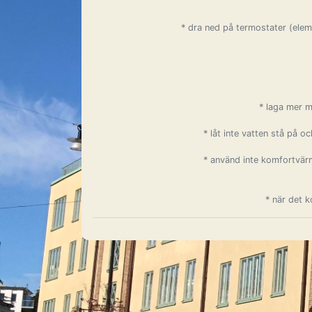
* dra ned på termostater (elem
* laga mer m
* låt inte vatten stå på 
* använd inte komfortvär
* när det 