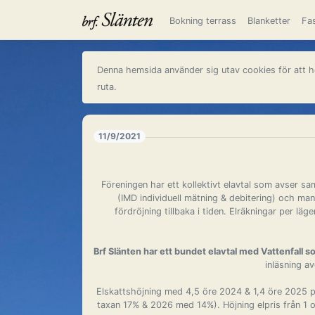
Bokning terrass
Blanketter
Fas
Denna hemsida använder sig utav cookies för att h
ruta.
11/9/2021
Föreningen har ett kollektivt elavtal som avser sa
(IMD individuell mätning & debitering) och ma
fördröjning tillbaka i tiden. Elräkningar per 
Brf Slänten har ett bundet elavtal med Vattenfall
inläsning a
Elskattshöjning med 4,5 öre 2024 & 1,4 öre 2025 p
taxan 17% & 2026 med 14%). Höjning elpris från 1 