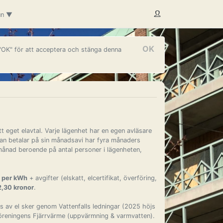
un ▼
OK
 "OK" för att acceptera och stänga denna
t eget elavtal. Varje lägenhet har en egen avläsare
man betalar på sin månadsavi har fyra månaders
 månad beroende på antal personer i lägenheten,
e per kWh
+ avgifter (elskatt, elcertifikat, överföring,
2,30 kronor
.
 av el sker genom Vattenfalls ledningar (2025 höjs
föreningens Fjärrvärme (uppvärmning & varmvatten).