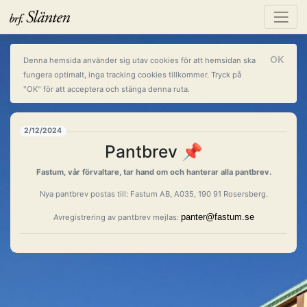
OK
Denna hemsida använder sig utav cookies för att hemsidan ska
fungera optimalt, inga tracking cookies tillkommer. Tryck på
"OK" för att acceptera och stänga denna ruta.
2/12/2024
Pantbrev 📌
Fastum, vår förvaltare, tar hand om och hanterar alla pantbrev.
Nya pantbrev postas till: Fastum AB, A035, 190 91 Rosersberg.
panter@fastum.se
Avregistrering av pantbrev mejlas: