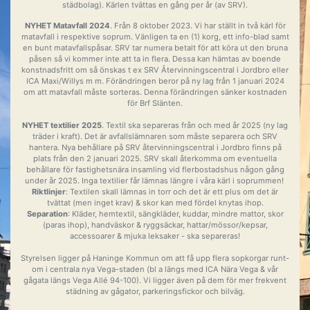
städbolag). Kärlen tvättas en gång per år (av SRV).
NYHET Matavfall 2024
. Från 8 oktober 2023. Vi har ställt in två kärl för
matavfall i respektive soprum. Vänligen ta en (1) korg, ett info-blad samt
en bunt matavfallspåsar. SRV tar numera betalt för att köra ut den bruna
påsen så vi kommer inte att ta in flera. Dessa kan hämtas av boende
konstnadsfritt om så önskas t ex SRV Återvinningscentral i Jordbro eller
ICA Maxi/Willys m m. Förändringen beror på ny lag från 1 januari 2024
om att matavfall måste sorteras. Denna förändringen sänker kostnaden
för Brf Slänten.
NYHET textilier 2025
. Textil ska separeras från och med år 2025 (ny lag
träder i kraft). Det är avfallslämnaren som måste separera och SRV
hantera. Nya behållare på SRV återvinningscentral i Jordbro finns på
plats från den 2 januari 2025. SRV skall återkomma om eventuella
behållare för fastighetsnära insamling vid flerbostadshus någon gång
under år 2025. Inga textilier får lämnas längre i våra kärl i soprummen!
Riktlinjer
:
Textilen skall lämnas in torr och det är ett plus om det är
tvättat (men inget krav) & skor kan med fördel knytas ihop.
Separation
: Kläder, hemtextil, sängkläder, kuddar, mindre mattor, skor
(paras ihop), handväskor & ryggsäckar, hattar/mössor/kepsar,
accessoarer & mjuka leksaker - ska separeras!
Styrelsen ligger på Haninge Kommun om att få upp flera sopkorgar runt-
om i centrala nya Vega-staden (bl a längs med ICA Nära Vega & vår
gågata längs Vega Allé 94-100). Vi ligger även på dem för mer frekvent
städning av gågator, parkeringsfickor och bilväg.