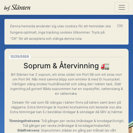
OK
Denna hemsida använder sig utav cookies för att hemsidan ska
fungera optimalt, inga tracking cookies tillkommer. Tryck på
"OK" för att acceptera och stänga denna ruta.
12/25/2020
Soprum & Återvinning 🚛
Brf Slänten har 2 soprum, ett strax söder om Port 98 och ett strax norr
om Port 94. Nås med samma blipp som entréer & med Er husnyckel.
Vänligen släng endast hushållsavfall och släng det i kärlen tack.
Ställ
ingenting på golvet!
Båda soprummen har en sopskyffel, vattenslang &
en vattenraka.
Dekaler för vad som får slängas i kärlen finns på kärlen samt även på
väggarna. Extra tömningar är mycket kostsamma och belastar oss alla.
Extra tömningar kan EJ beställas lördagar & söndagar då SRV ej hämtar.
Tömningsfrekvens
: Två gånger per vecka (måndagar & torsdagar/övrigt).
Två gånger per vecka (måndagar & torsdagar/matavfall).
Städfrekvens
: Soprummen städas en gång per månad (av vårt